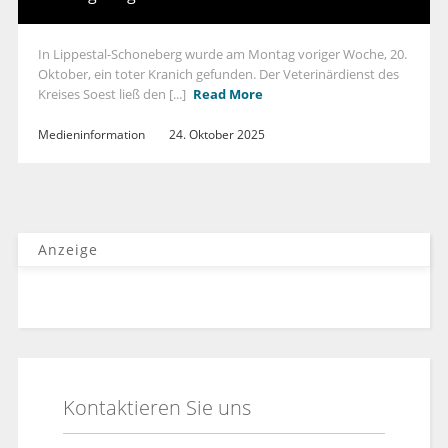
In Lippestal-Schoneberg wurde am Montag voriger Woche, 20.
Oktober, ein toter Kranich gefunden. Der Veterinärdienst des
Kreises Soest ließ den [...]
Read More
Medieninformation
24. Oktober 2025
Anzeige
Kontaktieren Sie uns