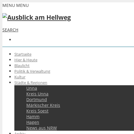
MENU
MENU
SEARCH
Startseite
Hier & Heute
Blaulicht
Politik & Verwaltung
Kultur
Städte & Regionen
Unna
Kreis Unna
Dortmund
Märkischer Kreis
Kreis Soest
Hamm
Hagen
News aus NRW
Archiv