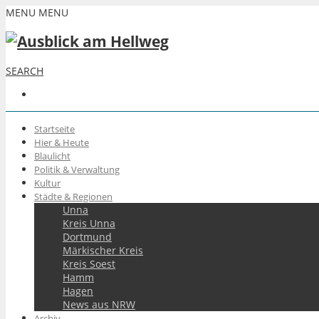
MENU
MENU
SEARCH
Startseite
Hier & Heute
Blaulicht
Politik & Verwaltung
Kultur
Städte & Regionen
Unna
Kreis Unna
Dortmund
Märkischer Kreis
Kreis Soest
Hamm
Hagen
News aus NRW
Archiv