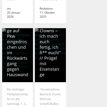
Parkplatzr
hne,
empler
Bastard,
ots
Redaktion
20. Januar
11. Oktober
eskaliert:
Wi**ser,
2026
2025
Mit
Sch**ß
Eisenstan
Bullen,
ge auf
Clowns –
Pkw
ich mach
eingedros
euch
chen und
fertig, ich
im
fi** euch!“
Rückwärts
// Prügel
gang
mit
gegen
Eisenstan
Hauswand
ge
Ein nichtiger
"Hurensöhne,
Parkplatzremp
Bastard, Hund,
ler ist am
Wichser,
Samstag, 1. 2.,
Scheiß Bullen,