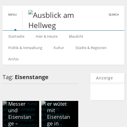
MENU
SEARCH
Startseite
Hier & Heute
Blaulicht
Politik & Verwaltung
Kultur
Städte & Regionen
Archiv
HAGEN
Mann mit
Tag:
Eisenstange
Hund
Anzeige
gerät mit
Gruppe in
HOCHSAUERLANDKREIS
Streit –
Randalier
Messer
er wütet
und
mit
Eisenstan
Eisenstan
ge –
ge in