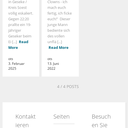
in Geseke /
Clowns - ich
Kreis Soest
mach euch
völlig eskaliert.
fertig, ich ficke
Gegen 22:20
euch!" Dieser
prallte ein 19-
junge Mann
jähriger
bediente sich
Geseker beim
des vollen
Ei [...]
Read
unflä [...]
More
Read More
ots
ots
3. Februar
13. Juni
2025
2022
4
/ 4 POSTS
Kontakt
Seiten
Besuch
ieren
en Sie