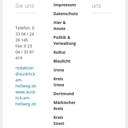
Sie uns
uns
Impressum
Datenschutz
Hier &
Telefon: 0
Heute
23 04 / 24
Politik &
26 145
Verwaltung
Fax: 0 23
04 / 33 81
Kultur
419
Blaulicht
redaktion
Unna
@ausblick-
Kreis
am-
Unna
hellweg.de
www.ausb
Dortmund
lick-am-
Märkischer
hellweg.de
Kreis
Kreis
Soest