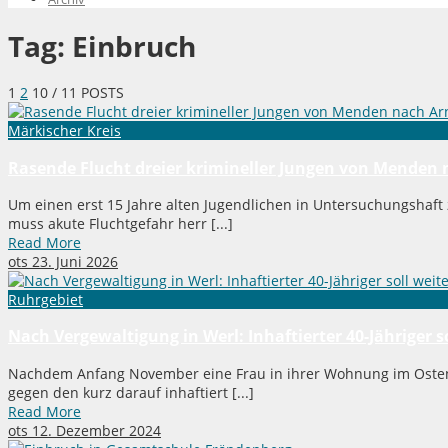
Tag:
Einbruch
1
2
10
/ 11 POSTS
Märkischer Kreis
Rasende Flucht dreier krimineller Jungen von Menden n
Um einen erst 15 Jahre alten Jugendlichen in Untersuchungshaft 
muss akute Fluchtgefahr herr [...]
Read More
ots
23. Juni 2026
Ruhrgebiet
Nach Vergewaltigung in Werl: Inhaftierter 40-Jähriger 
Nachdem Anfang November eine Frau in ihrer Wohnung im Osten ü
gegen den kurz darauf inhaftiert [...]
Read More
ots
12. Dezember 2024