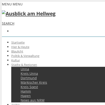
MENU
MENU
SEARCH
Startseite
Hier & Heute
Blaulicht
Politik & Verwaltung
Kultur
Städte & Regionen
Unna
Kreis Unna
Dortmund
Märkischer Kreis
Kreis Soest
Hamm
Hagen
News aus NRW
Archiv