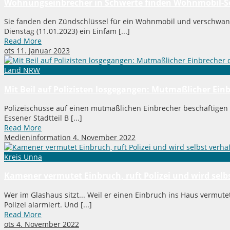
Wohnungseinbrecher in Schwerte finden Wohnmobil-Sc
Sie fanden den Zündschlüssel für ein Wohnmobil und verschwa
Dienstag (11.01.2023) ein Einfam [...]
Read More
ots
11. Januar 2023
Land NRW
Mit Beil auf Polizisten losgegangen: Mutmaßlicher Einb
Polizeischüsse auf einen mutmaßlichen Einbrecher beschäftigen
Essener Stadtteil B [...]
Read More
Medieninformation
4. November 2022
Kreis Unna
Kamener vermutet Einbruch, ruft Polizei und wird selb
Wer im Glashaus sitzt... Weil er einen Einbruch ins Haus vermut
Polizei alarmiert. Und [...]
Read More
ots
4. November 2022