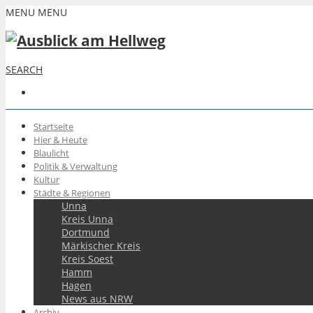
MENU
MENU
SEARCH
Startseite
Hier & Heute
Blaulicht
Politik & Verwaltung
Kultur
Städte & Regionen
Unna
Kreis Unna
Dortmund
Märkischer Kreis
Kreis Soest
Hamm
Hagen
News aus NRW
Archiv