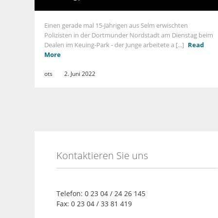
Einen gerade mal 15-Jährigen aus Selm erwischten
Polizisten in der Dortmunder Nordstadt am Dienstag beim
Dealen im Keuing-Park - der Junge arbeitete a [...]
Read
More
ots
2. Juni 2022
Kontaktieren Sie uns
Telefon: 0 23 04 / 24 26 145
Fax: 0 23 04 / 33 81 419