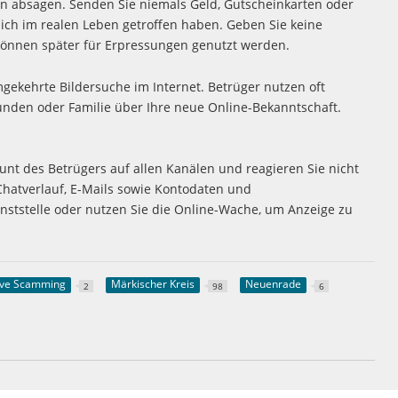
en absagen. Senden Sie niemals Geld, Gutscheinkarten oder
ich im realen Leben getroffen haben. Geben Sie keine
 können später für Erpressungen genutzt werden.
mgekehrte Bildersuche im Internet. Betrüger nutzen oft
eunden oder Familie über Ihre neue Online-Bekanntschaft.
nt des Betrügers auf allen Kanälen und reagieren Sie nicht
hatverlauf, E-Mails sowie Kontodaten und
nststelle oder nutzen Sie die Online-Wache, um Anzeige zu
ve Scamming
Märkischer Kreis
Neuenrade
2
98
6