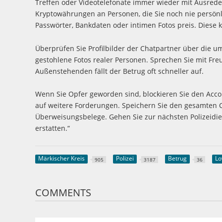
Treffen oder Videotelefonate immer wieder mit Ausred
Kryptowährungen an Personen, die Sie noch nie persönl
Passwörter, Bankdaten oder intimen Fotos preis. Diese
Überprüfen Sie Profilbilder der Chatpartner über die u
gestohlene Fotos realer Personen. Sprechen Sie mit Fr
Außenstehenden fällt der Betrug oft schneller auf.
Wenn Sie Opfer geworden sind, blockieren Sie den Accou
auf weitere Forderungen. Speichern Sie den gesamten C
Überweisungsbelege. Gehen Sie zur nächsten Polizeidie
erstatten.“
Märkischer Kreis
Polizei
Betrug
Lo
905
3187
36
COMMENTS