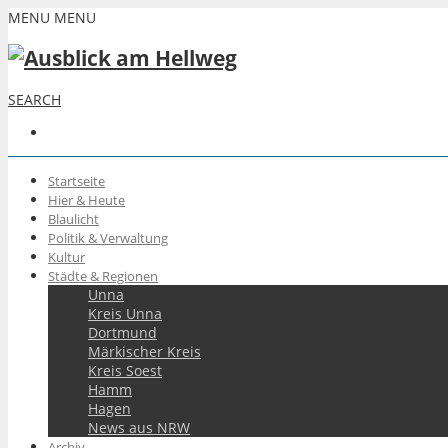
MENU
MENU
SEARCH
Startseite
Hier & Heute
Blaulicht
Politik & Verwaltung
Kultur
Städte & Regionen
Unna
Kreis Unna
Dortmund
Märkischer Kreis
Kreis Soest
Hamm
Hagen
News aus NRW
Archiv