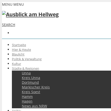
MENU
MENU
SEARCH
Startseite
Hier & Heute
Blaulicht
Politik & Verwaltung
Kultur
Städte & Regionen
Unna
Kreis Unna
Dortmund
Märkischer Kreis
Kreis Soest
Hamm
Hagen
News aus NRW
Archiv