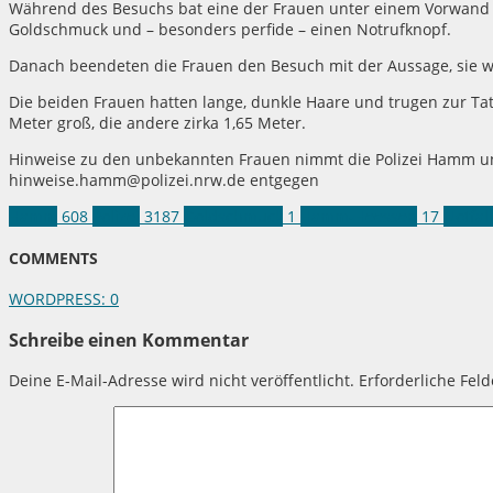
Während des Besuchs bat eine der Frauen unter einem Vorwand d
Goldschmuck und – besonders perfide – einen Notrufknopf.
Danach beendeten die Frauen den Besuch mit der Aussage, sie w
Die beiden Frauen hatten lange, dunkle Haare und trugen zur Tat
Meter groß, die andere zirka 1,65 Meter.
Hinweise zu den unbekannten Frauen nimmt die Polizei Hamm un
hinweise.hamm@polizei.nrw.de entgegen
Hamm
608
Polizei
3187
Goldschmuck
1
Hamm-Heessen
17
Notfal
COMMENTS
WORDPRESS:
0
Schreibe einen Kommentar
Deine E-Mail-Adresse wird nicht veröffentlicht.
Erforderliche Fel