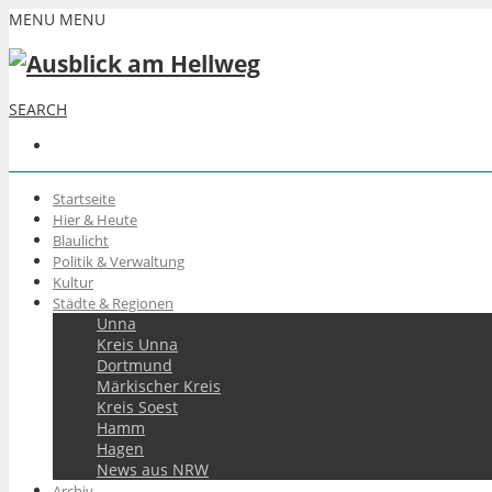
MENU
MENU
SEARCH
Startseite
Hier & Heute
Blaulicht
Politik & Verwaltung
Kultur
Städte & Regionen
Unna
Kreis Unna
Dortmund
Märkischer Kreis
Kreis Soest
Hamm
Hagen
News aus NRW
Archiv