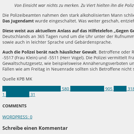
Von Einsicht war nichts zu merken. Zu Viert hielten ihn die Poli
Die Polizeibeamten nahmen den stark alkoholisierten Mann schlie
Das Jugendamt
wurde eingeschaltet. Was weiter geschah, entzieht
Diese weist aus aktuellem Anlass auf das Hilfetelefon „Gegen G
Deutschlands an 365 Tagen rund um die Uhr unter der Rufnummer
sowie auch in leichter Sprache und Gebärdensprache.
Auch die Polizei berät nach häuslicher Gewalt
. Betroffene oder
-5517 (Frau Klein) und -5511 (Herr Vogel). Die Polizei vermittelt
Gewaltschutzgesetz, wie beispielsweise Annäherungsverboten u
Fällen wie am Freitag in Neuenrade sollten sich Betroffene nicht
Quelle KPB MK
*BITTE KATEGORIE WÄHLEN*
580
Märkischer Kreis
905
Polizei
31
1
Plettenberg
31
COMMENTS
WORDPRESS:
0
Schreibe einen Kommentar