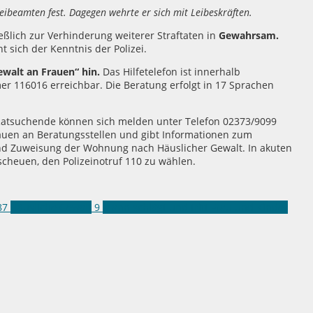
zeibeamten fest. Dagegen wehrte er sich mit Leibeskräften.
ßlich zur Verhinderung weiterer Straftaten in
Gewahrsam.
 sich der Kenntnis der Polizei.
ewalt an Frauen“ hin.
Das Hilfetelefon ist innerhalb
 116016 erreichbar. Die Beratung erfolgt in 17 Sprachen
 Ratsuchende können sich melden unter Telefon 02373/9099
 Frauen an Beratungsstellen und gibt Informationen zum
nd Zuweisung der Wohnung nach Häuslicher Gewalt. In akuten
 scheuen, den Polizeinotruf 110 zu wählen.
87
Häusliche Gewalt
9
Mann schlägt und tritt Frau und Kinder