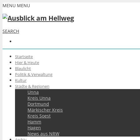
MENU
MENU
SEARCH
Startseite
Hier & Heute
Blaulicht
Politik & Verwaltung
Kultur
Städte & Regionen
Unna
Kreis Unna
Dortmund
Märkischer Kreis
Kreis Soest
Hamm
Hagen
News aus NRW
Archiv