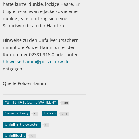
hatte kurze, dunkle, lockige Haare. Er
trug eine schwarze Jacke sowie eine
dunkle Jeans und zog sich eine
Schürfwunde an der Hand zu.
Hinweise zu den Unfallverursachern
nimmt die Polizei Hamm unter der
Rufnummer 02381 916-0 oder unter
hinweise.hamm@polizei.nrw.de
entgegen.
Quelle Polizei Hamm
*BITTE KATEGORIE WÄHLEN*
580
Geh-/Radweg
Hamm
1
291
Unfall mit E-Scooter
6
Unfallflucht
68