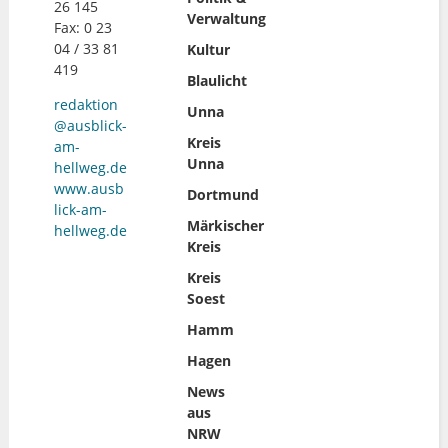
26 145
Verwaltung
Fax: 0 23
04 / 33 81
Kultur
419
Blaulicht
redaktion
Unna
@ausblick-
Kreis
am-
Unna
hellweg.de
www.ausb
Dortmund
lick-am-
Märkischer
hellweg.de
Kreis
Kreis
Soest
Hamm
Hagen
News
aus
NRW