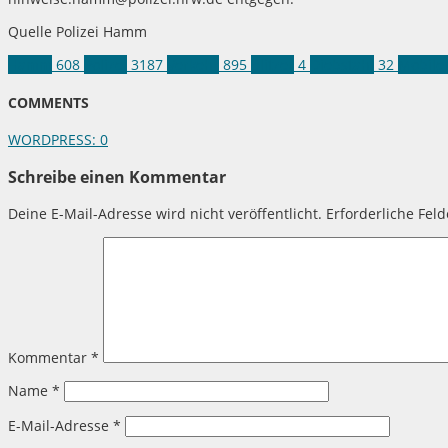
Quelle Polizei Hamm
Hamm
608
Polizei
3187
Verkehr
895
Blitzer
4
Diebstahl
32
Mobiler
COMMENTS
WORDPRESS:
0
Schreibe einen Kommentar
Deine E-Mail-Adresse wird nicht veröffentlicht.
Erforderliche Fel
Kommentar
*
Name
*
E-Mail-Adresse
*