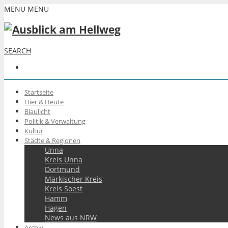
MENU
MENU
SEARCH
Startseite
Hier & Heute
Blaulicht
Politik & Verwaltung
Kultur
Städte & Regionen
Unna
Kreis Unna
Dortmund
Märkischer Kreis
Kreis Soest
Hamm
Hagen
News aus NRW
Archiv