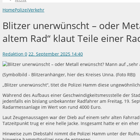
Home
Polizei
Verkehr
Blitzer unerwünscht – oder Met
altem Rad“ klaut Teile einer R
Redaktion
0
22. September 2025 14:40
(Symbolbild - Blitzeranhänger, hier des Kreises Unna. (Foto RB))
„Blitzer unerwünscht“, titet die Polizei Hamm diese ungewöhnlic
Während des Aufbaus einer Geschwindigkeitsmessstelle der Sta
jedenfalls ein bislang unbekannter Radfahrer am Freitag, 19. Sep
Radarmessanlage im Wert von rund 4000 Euro.
Laut Zeugenaussagen war der Dieb auf einem sehr alten Fahrrad
Tatzeitpunkt trug er eine helle Jacke. Insgesamt hatte er ein ehe
Hinweise zum Diebstahl nimmt die Polizei Hamm unter der Rufn
hinweise.hamm@polizei.nrw.de entgegen.