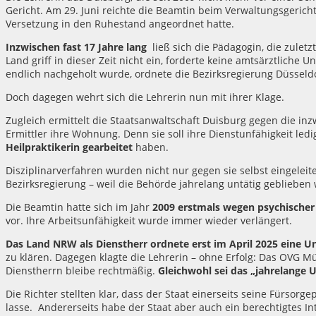
Gericht. Am 29. Juni reichte die Beamtin beim Verwaltungsgericht
Versetzung in den Ruhestand angeordnet hatte.
Inzwischen fast 17 Jahre lang
ließ sich die Pädagogin, die zuletz
Land griff in dieser Zeit nicht ein, forderte keine amtsärztliche
endlich nachgeholt wurde, ordnete die Bezirksregierung Düssel
Doch dagegen wehrt sich die Lehrerin nun mit ihrer Klage.
Zugleich ermittelt die Staatsanwaltschaft Duisburg gegen die i
Ermittler ihre Wohnung. Denn sie soll ihre Dienstunfähigkeit led
Heilpraktikerin gearbeitet
haben.
Disziplinarverfahren wurden nicht nur gegen sie selbst eingelei
Bezirksregierung – weil die Behörde jahrelang untätig geblieben 
Die Beamtin hatte sich im Jahr
2009 erstmals wegen psychischer
vor. Ihre Arbeitsunfähigkeit wurde immer wieder verlängert.
Das Land NRW als Dienstherr ordnete erst im April 2025 eine U
zu klären. Dagegen klagte die Lehrerin – ohne Erfolg: Das OVG 
Dienstherrn bleibe rechtmäßig.
Gleichwohl sei das „jahrelange U
Die Richter stellten klar, dass der Staat einerseits seine Fürsorge
lasse.
Andererseits habe der Staat aber auch ein berechtigtes I