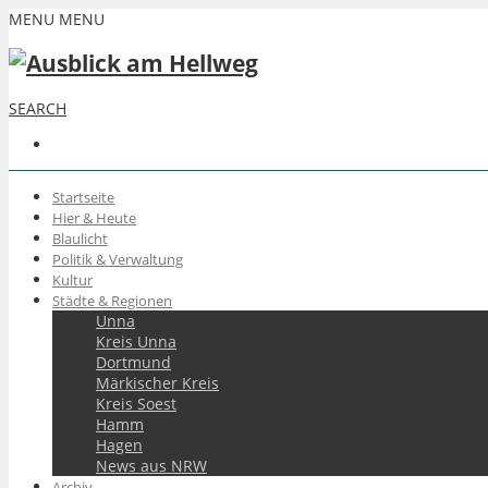
MENU
MENU
SEARCH
Startseite
Hier & Heute
Blaulicht
Politik & Verwaltung
Kultur
Städte & Regionen
Unna
Kreis Unna
Dortmund
Märkischer Kreis
Kreis Soest
Hamm
Hagen
News aus NRW
Archiv