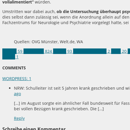
vollalimentiert“
würden.
Umstritten war dabei auch,
ob die Untersuchung überhaupt psyc
dies selbst dann zulässig sei, wenn die Anordnung allein auf den 
Fachzentrums für Neurologie und Psychiatrie vorgelegt hatte, se
Quellen: OVG Münster, Welt.de, WA
Gericht
59
Land NRW
824
Schule
93
Krankschreibung
2
NRW
20
O
Lehrer
1
COMMENTS
WORDPRESS:
1
NRW: Schulleiter ist seit 5 Jahren krank geschrieben und w
ago
[…] im August sorgte ein ähnlicher Fall bundesweit für Fas
bei vollen Bezügen krank geschrieben. Die […]
Reply
Schreibe einen Kommentar