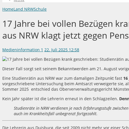
Home
Land NRW
Schule
17 Jahre bei vollen Bezügen kra
aus NRW klagt jetzt gegen Pens
Medieninformation
1
22. Juli 2025 12:58
Dieser Fall sorgt seit seinem Bekanntwerden am 21. August vorig
Eine Studienrätin aus NRW war zum damaligen Zeitpunkt fast
16 
vorgeschriebene Untersuchung beim Amtsarzt verweigerte sie, als 
Sommer 2025 entschied das Oberv
erverwaltungsgericht Münste
Kein Jahr später ist die Lehrerin erneut in den Schlagzeilen.
Denn 
Studienräte in NRW verdienen je nach Erfahrungsstufe zwische
auch im Krankheitsfall unbegrenzt fortgezahlt.
Die Lehrerin aus Duisburg, die seit 2009 nicht mehr vor einer Sc