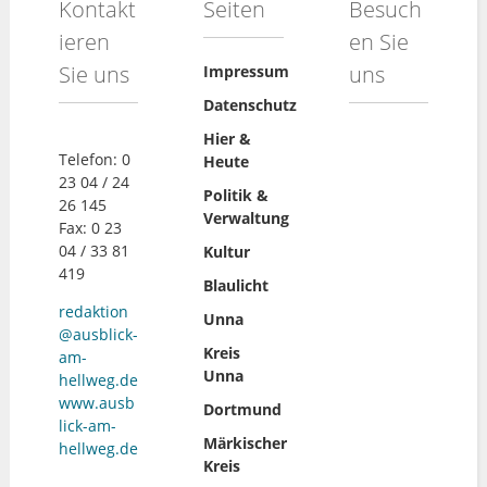
Kontakt
Seiten
Besuch
ieren
en Sie
Sie uns
uns
Impressum
Datenschutz
Hier &
Telefon: 0
Heute
23 04 / 24
Politik &
26 145
Verwaltung
Fax: 0 23
04 / 33 81
Kultur
419
Blaulicht
redaktion
Unna
@ausblick-
Kreis
am-
Unna
hellweg.de
www.ausb
Dortmund
lick-am-
Märkischer
hellweg.de
Kreis