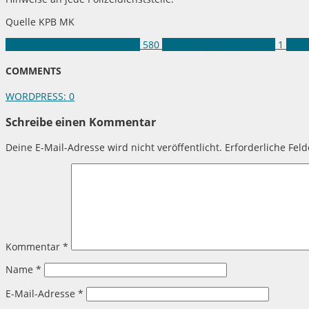
Quelle KPB MK
*BITTE KATEGORIE WÄHLEN*
580
Bedrohung im Jobcenter
1
Bedr
COMMENTS
WORDPRESS:
0
Schreibe einen Kommentar
Deine E-Mail-Adresse wird nicht veröffentlicht.
Erforderliche Fel
Kommentar
*
Name
*
E-Mail-Adresse
*