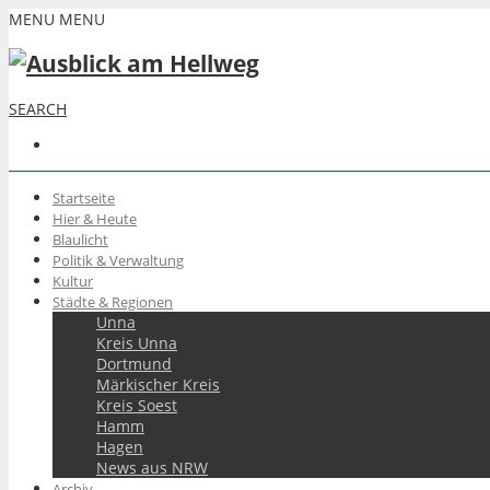
MENU
MENU
SEARCH
Startseite
Hier & Heute
Blaulicht
Politik & Verwaltung
Kultur
Städte & Regionen
Unna
Kreis Unna
Dortmund
Märkischer Kreis
Kreis Soest
Hamm
Hagen
News aus NRW
Archiv