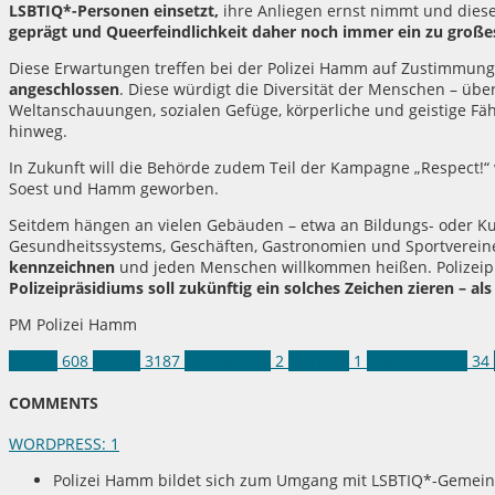
LSBTIQ*-Personen einsetzt,
ihre Anliegen ernst nimmt und diese
geprägt und Queerfeindlichkeit daher noch immer ein zu groß
Diese Erwartungen treffen bei der Polizei Hamm auf Zustimmun
angeschlossen
. Diese würdigt die Diversität der Menschen – über
Weltanschauungen, sozialen Gefüge, körperliche und geistige Fäh
hinweg.
In Zukunft will die Behörde zudem Teil der Kampagne „Respect!“ 
Soest und Hamm geworben.
Seitdem hängen an vielen Gebäuden – etwa an Bildungs- oder Kul
Gesundheitssystems, Geschäften, Gastronomien und Sportverei
kennzeichnen
und jeden Menschen willkommen heißen. Polizeip
Polizeipräsidiums soll zukünftig ein solches Zeichen zieren – als
PM Polizei Hamm
Hamm
608
Polizei
3187
Fortbildung
2
LSBTIQ*
1
Polizei Hamm
34
COMMENTS
WORDPRESS:
1
Polizei Hamm bildet sich zum Umgang mit LSBTIQ*-Gemeinsc