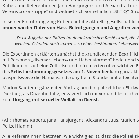
Kubera die Referentinnen Jana Hansjürgens und Alexandra Lüüs von
Vereins „rosa strippe“ und widmet sich vornehmlich LSBTIQ*-Str
In seiner Einführung ging Kubera auf die aktuelle gesellschaftlich
immer wieder Opfer von Hass, Beleidigungen und Angriffen we
„Es ist Aufgabe der Polizei im demokratischen Rechtsstaat, die 
welchen Gründen auch immer – zu einer bestimmten Lebenswei
Die Expertinnen erklärten zunächst die grundlegenden Begriffli
mit Personen „diverser Lebens- und Liebensformen“ bedeutend
Publikum mit auf eine Zeitreise und informierten über wichtige 
des
Selbstbestimmungsgesetzes am 1. November
kam ganz aktue
beispielsweise die Namensänderung beim Standesamt erleichter
Marion Sautter ergänzte den Vortrag um den polizeilichen Blickwi
Duisburg als Dozentin tätig, engagiert sich im Verband lesbische
zum
Umgang mit sexueller Vielfalt im Dienst.
(v.l.: Thomas Kubera, Jana Hansjürgens, Alexandra Lüüs, Marion Sa
Polizei Hamm)
Alle Referentinnen betonten, wie wichtig es ist, dass die Polizei s