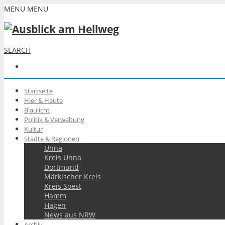
MENU
MENU
SEARCH
Startseite
Hier & Heute
Blaulicht
Politik & Verwaltung
Kultur
Städte & Regionen
Unna
Kreis Unna
Dortmund
Märkischer Kreis
Kreis Soest
Hamm
Hagen
News aus NRW
Archiv