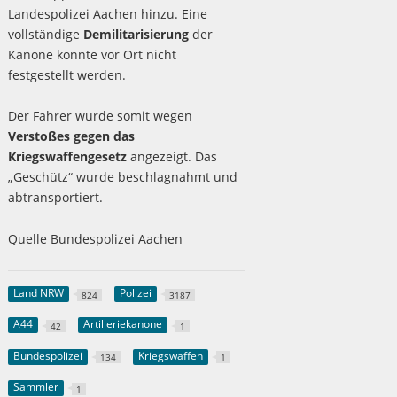
Landespolizei Aachen hinzu. Eine
vollständige
Demilitarisierung
der
Kanone konnte vor Ort nicht
festgestellt werden.
Der Fahrer wurde somit wegen
Verstoßes gegen das
Kriegswaffengesetz
angezeigt. Das
„Geschütz“ wurde beschlagnahmt und
abtransportiert.
Quelle Bundespolizei Aachen
Land NRW
Polizei
824
3187
A44
Artilleriekanone
42
1
Bundespolizei
Kriegswaffen
134
1
Sammler
1