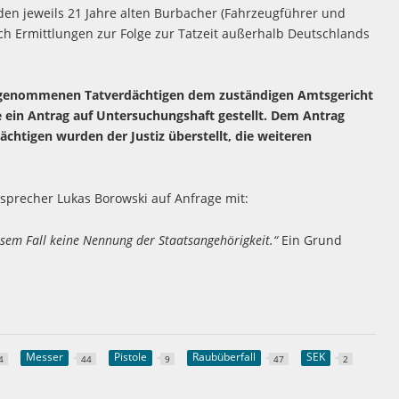
den jeweils 21 Jahre alten Burbacher (Fahrzeugführer und
ch Ermittlungen zur Folge zur Tatzeit außerhalb Deutschlands
stgenommenen Tatverdächtigen dem zuständigen Amtsgericht
 ein Antrag auf Untersuchungshaft gestellt. Dem Antrag
chtigen wurden der Justiz überstellt, die weiteren
eisprecher Lukas Borowski auf Anfrage mit:
esem Fall keine Nennung der Staatsangehörigkeit.“
Ein Grund
Messer
Pistole
Raubüberfall
SEK
4
44
9
47
2