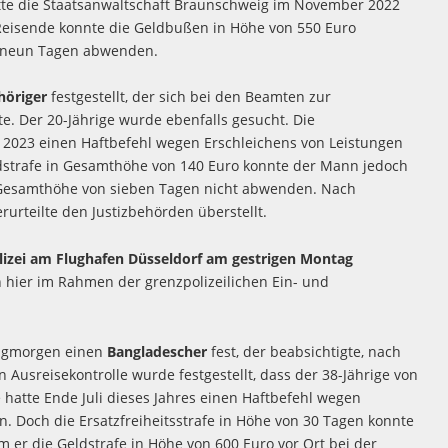
atte die Staatsanwaltschaft Braunschweig im November 2022
 Reisende konnte die Geldbußen in Höhe von 550 Euro
n neun Tagen abwenden.
höriger
festgestellt, der sich bei den Beamten zur
lte. Der 20-Jährige wurde ebenfalls gesucht. Die
 2023 einen Haftbefehl wegen Erschleichens von Leistungen
ldstrafe in Gesamthöhe von 140 Euro konnte der Mann jedoch
in Gesamthöhe von sieben Tagen nicht abwenden. Nach
urteilte den Justizbehörden überstellt.
lizei am Flughafen Düsseldorf am gestrigen Montag
hier im Rahmen der grenzpolizeilichen Ein- und
agmorgen einen
Bangladescher
fest, der beabsichtigte, nach
 Ausreisekontrolle wurde festgestellt, dass der 38-Jährige von
hatte Ende Juli dieses Jahres einen Haftbefehl wegen
n. Doch die Ersatzfreiheitsstrafe in Höhe von 30 Tagen konnte
er die Geldstrafe in Höhe von 600 Euro vor Ort bei der