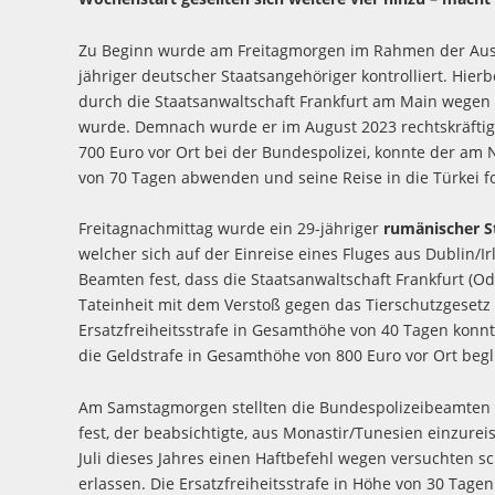
Zu Beginn wurde am Freitagmorgen im Rahmen der Ausrei
jähriger deutscher Staatsangehöriger kontrolliert. Hie
durch die Staatsanwaltschaft Frankfurt am Main wegen
wurde. Demnach wurde er im August 2023 rechtskräftig 
700 Euro vor Ort bei der Bundespolizei, konnte der am 
von 70 Tagen abwenden und seine Reise in die Türkei fo
Freitagnachmittag wurde ein 29-jähriger
rumänischer S
welcher sich auf der Einreise eines Fluges aus Dublin/I
Beamten fest, dass die Staatsanwaltschaft Frankfurt (O
Tateinheit mit dem Verstoß gegen das Tierschutzgesetz g
Ersatzfreiheitsstrafe in Gesamthöhe von 40 Tagen kon
die Geldstrafe in Gesamthöhe von 800 Euro vor Ort begl
Am Samstagmorgen stellten die Bundespolizeibeamten 
fest, der beabsichtigte, aus Monastir/Tunesien einzurei
Juli dieses Jahres einen Haftbefehl wegen versuchten 
erlassen. Die Ersatzfreiheitsstrafe in Höhe von 30 Ta