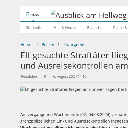
MENU
Startseite
Hier & Heute
Blaulicht
Politik 
Home
Polizei
Ruhrgebiet
Elf gesuchte Straftäter flie
und Ausreisekontrollen am
Redaktion
0
6. August 2024 14:10
Am vergangenen Wochenende (02.-04.08.2024) verhafte
grenzpolizeilichen Ein- und Ausreisekontrollen insgesa
Wochenstart gesellten sich weitere vier hinzu – macht a