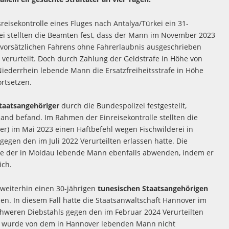
sekontrolle eines Fluges nach Antalya/Türkei ein 31-
rbei stellten die Beamten fest, dass der Mann im November 2023
 vorsätzlichen Fahrens ohne Fahrerlaubnis ausgeschrieben
verurteilt. Doch durch Zahlung der Geldstrafe in Höhe von
Niederrhein lebende Mann die Ersatzfreiheitsstrafe in Höhe
rtsetzen.
taatsangehöriger
durch die Bundespolizei festgestellt,
rland befand. Im Rahmen der Einreisekontrolle stellten die
der) im Mai 2023 einen Haftbefehl wegen Fischwilderei in
egen den im Juli 2022 Verurteilten erlassen hatte. Die
nte der in Moldau lebende Mann ebenfalls abwenden, indem er
ich.
weiterhin einen 30-jährigen
tunesischen Staatsangehörigen
sen. In diesem Fall hatte die Staatsanwaltschaft Hannover im
schweren Diebstahls gegen den im Februar 2024 Verurteilten
gen wurde von dem in Hannover lebenden Mann nicht