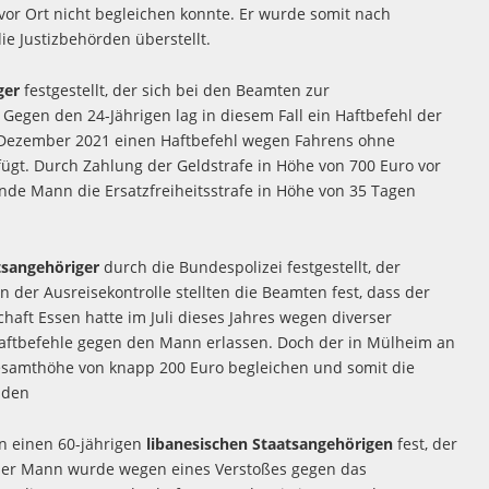
vor Ort nicht begleichen konnte. Er wurde somit nach
ie Justizbehörden überstellt.
ger
festgestellt, der sich bei den Beamten zur
e. Gegen den 24-Jährigen lag in diesem Fall ein Haftbefehl der
im Dezember 2021 einen Haftbefehl wegen Fahrens ohne
ügt. Durch Zahlung der Geldstrafe in Höhe von 700 Euro vor
ende Mann die Ersatzfreiheitsstrafe in Höhe von 35 Tagen
tsangehöriger
durch die Bundespolizei festgestellt, der
n der Ausreisekontrolle stellten die Beamten fest, dass der
haft Essen hatte im Juli dieses Jahres wegen diverser
aftbefehle gegen den Mann erlassen. Doch der in Mülheim an
esamthöhe von knapp 200 Euro begleichen und somit die
nden
n einen 60-jährigen
libanesischen Staatsangehörigen
fest, der
ieser Mann wurde wegen eines Verstoßes gegen das