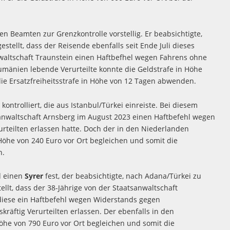
en Beamten zur Grenzkontrolle vorstellig. Er beabsichtigte,
stellt, dass der Reisende ebenfalls seit Ende Juli dieses
nwaltschaft Traunstein einen Haftbefhel wegen Fahrens ohne
mänien lebende Verurteilte konnte die Geldstrafe in Höhe
die Ersatzfreiheitsstrafe in Höhe von 12 Tagen abwenden.
r
kontrolliert, die aus Istanbul/Türkei einreiste. Bei diesem
tsanwaltschaft Arnsberg im August 2023 einen Haftbefehl wegen
rteilten erlassen hatte. Doch der in den Niederlanden
Höhe von 240 Euro vor Ort begleichen und somit die
n.
d einen
Syrer
fest, der beabsichtigte, nach Adana/Türkei zu
llt, dass der 38-Jährige von der Staatsanwaltschaft
diese ein Haftbefehl wegen Widerstands gegen
räftig Verurteilten erlassen. Der ebenfalls in den
he von 790 Euro vor Ort begleichen und somit die