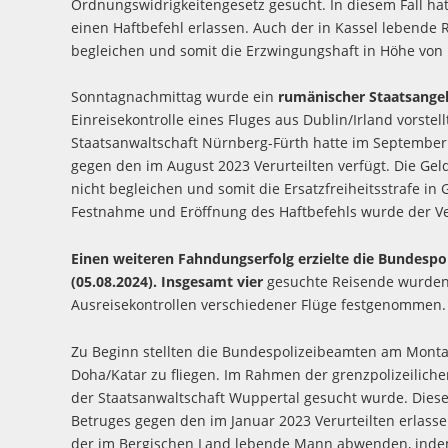
Ordnungswidrigkeitengesetz gesucht. In diesem Fall h
einen Haftbefehl erlassen. Auch der in Kassel lebende
begleichen und somit die Erzwingungshaft in Höhe vo
Sonntagnachmittag wurde ein
rumänischer Staatsange
Einreisekontrolle eines Fluges aus Dublin/Irland vorstel
Staatsanwaltschaft Nürnberg-Fürth hatte im September
gegen den im August 2023 Verurteilten verfügt. Die Ge
nicht begleichen und somit die Ersatzfreiheitsstrafe 
Festnahme und Eröffnung des Haftbefehls wurde der Ver
Einen weiteren Fahndungserfolg erzielte die Bundespo
(05.08.2024). Insgesamt vier
gesuchte Reisende wurden 
Ausreisekontrollen verschiedener Flüge festgenommen.
Zu Beginn stellten die Bundespolizeibeamten am Mont
Doha/Katar zu fliegen. Im Rahmen der grenzpolizeilichen
der Staatsanwaltschaft Wuppertal gesucht wurde. Diese 
Betruges gegen den im Januar 2023 Verurteilten erlasse
der im Bergischen Land lebende Mann abwenden, indem 