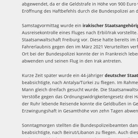
abgewendet, da er die Geldstrafe in Höhe von 900 Euro 
Eröffnung des Haftbefehls durch die Bundespolizei an d
Samstagvormittag wurde ein
irakischer Staatsangehöri
Ausreisekontrolle eines Fluges nach Erbil/Irak vorstellt
Staatsanwaltschaft Freiburg vor. Diese hatte bereits 
Fahrerlaubnis gegen den im März 2021 Verurteilten verf
Ort bei der Bundespolizei konnte der in Frankreich leb
abwenden und seinen Flug in den Irak antreten.
Kurze Zeit später wurde ein 44-jähriger
deutscher Staa
beabsichtigte, nach Antalya/Türkei zu fliegen. Im Rahme
Mann gleich dreifach gesucht wurde. Die Staatsanwaltsc
Verstöße gegen das Ordnungswidrigkeitengesetz drei H
der Ruhr lebende Reisende konnte die Geldbußen in G
Erzwingungshaft in Gesamthöhe von zehn Tagen abwe
Sonntagmorgen stellten die Bundespolizeibeamten dan
beabsichtigte, nach Beirut/Libanon zu fliegen. Auch d