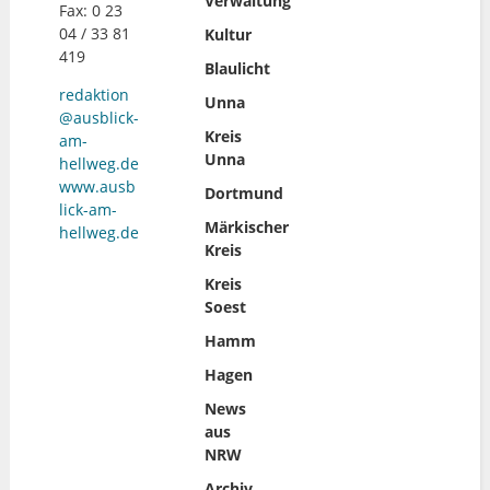
Verwaltung
Fax: 0 23
04 / 33 81
Kultur
419
Blaulicht
redaktion
Unna
@ausblick-
Kreis
am-
Unna
hellweg.de
www.ausb
Dortmund
lick-am-
Märkischer
hellweg.de
Kreis
Kreis
Soest
Hamm
Hagen
News
aus
NRW
Archiv