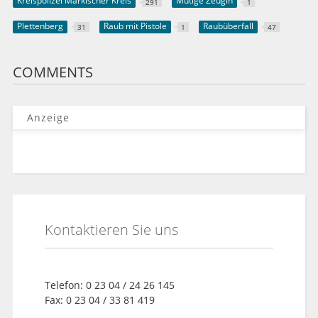
Kreispolizei Märkischer Kreis
Mutige Zeugin
291
1
Plettenberg
Raub mit Pistole
Raubüberfall
31
1
47
COMMENTS
Anzeige
Kontaktieren Sie uns
Telefon: 0 23 04 / 24 26 145
Fax: 0 23 04 / 33 81 419