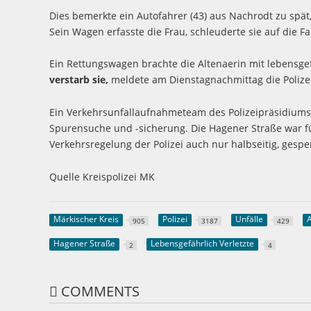
Dies bemerkte ein Autofahrer (43) aus Nachrodt zu spät
Sein Wagen erfasste die Frau, schleuderte sie auf die F
Ein Rettungswagen brachte die Altenaerin mit lebensge
verstarb sie,
meldete am Dienstagnachmittag die Polize
Ein Verkehrsunfallaufnahmeteam des Polizeipräsidiums
Spurensuche und -sicherung. Die Hagener Straße war für
Verkehrsregelung der Polizei auch nur halbseitig, gespe
Quelle Kreispolizei MK
Märkischer Kreis
Polizei
Unfälle
905
3187
429
Hagener Straße
Lebensgefährlich Verletzte
2
4
COMMENTS