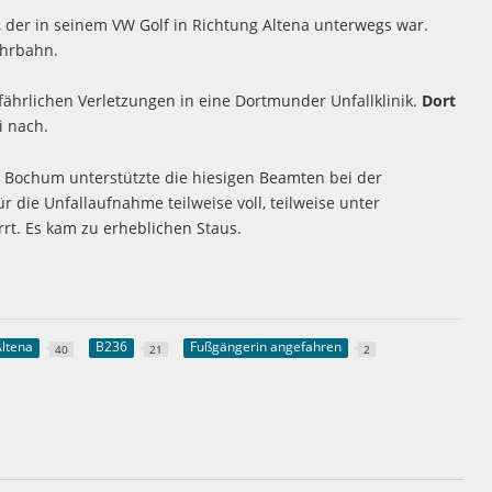
, der in seinem VW Golf in Richtung Altena unterwegs war.
ahrbahn.
fährlichen Verletzungen in eine Dortmunder Unfallklinik.
Dort
i nach.
 Bochum unterstützte die hiesigen Beamten bei der
 die Unfallaufnahme teilweise voll, teilweise unter
rrt. Es kam zu erheblichen Staus.
Altena
B236
Fußgängerin angefahren
40
21
2