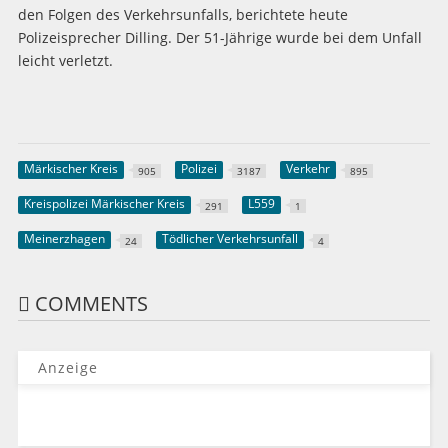
den Folgen des Verkehrsunfalls, berichtete heute
Polizeisprecher Dilling. Der 51-Jährige wurde bei dem Unfall
leicht verletzt.
Märkischer Kreis
Polizei
Verkehr
905
3187
895
Kreispolizei Märkischer Kreis
L559
291
1
Meinerzhagen
Tödlicher Verkehrsunfall
24
4
COMMENTS
Anzeige