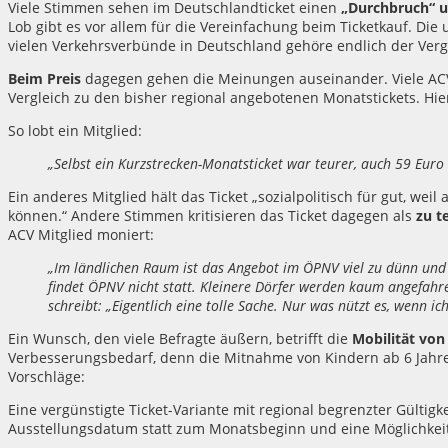
Viele Stimmen sehen im Deutschlandticket einen
„Durchbruch“ un
Lob gibt es vor allem für die Vereinfachung beim Ticketkauf. Die
vielen Verkehrsverbünde in Deutschland gehöre endlich der Ver
Beim Preis
dagegen gehen die Meinungen auseinander. Viele ACV 
Vergleich zu den bisher regional angebotenen Monatstickets. Hie
So lobt ein Mitglied:
„Selbst ein Kurzstrecken-Monatsticket war teurer, auch 59 Eur
Ein anderes Mitglied hält das Ticket „sozialpolitisch für gut, wei
können.“ Andere Stimmen kritisieren das Ticket dagegen als
zu t
ACV Mitglied moniert:
„Im ländlichen Raum ist das Angebot im ÖPNV viel zu dünn und 
findet ÖPNV nicht statt. Kleinere Dörfer werden kaum angefahre
schreibt: „Eigentlich eine tolle Sache. Nur was nützt es, wenn 
Ein Wunsch, den viele Befragte äußern, betrifft die
Mobilität von
Verbesserungsbedarf, denn die Mitnahme von Kindern ab 6 Jahren 
Vorschläge:
Eine vergünstigte Ticket-Variante mit regional begrenzter Gültig
Ausstellungsdatum statt zum Monatsbeginn und eine Möglichkeit