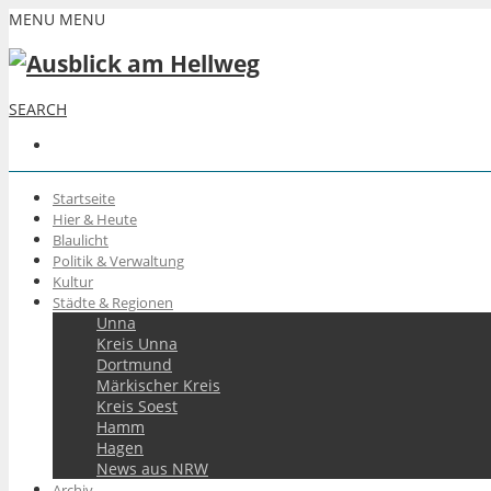
MENU
MENU
SEARCH
Startseite
Hier & Heute
Blaulicht
Politik & Verwaltung
Kultur
Städte & Regionen
Unna
Kreis Unna
Dortmund
Märkischer Kreis
Kreis Soest
Hamm
Hagen
News aus NRW
Archiv