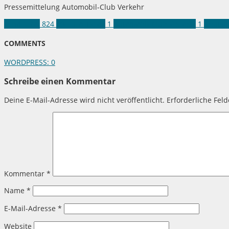
Pressemittelung Automobil-Club Verkehr
Land NRW
824
49-Euro-Ticket
1
Automobil-Club Verkehr
1
Deutsc
COMMENTS
WORDPRESS:
0
Schreibe einen Kommentar
Deine E-Mail-Adresse wird nicht veröffentlicht.
Erforderliche Fel
Kommentar
*
Name
*
E-Mail-Adresse
*
Website