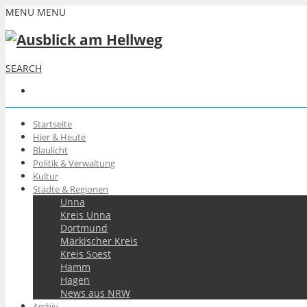
MENU
MENU
SEARCH
Startseite
Hier & Heute
Blaulicht
Politik & Verwaltung
Kultur
Städte & Regionen
Unna
Kreis Unna
Dortmund
Märkischer Kreis
Kreis Soest
Hamm
Hagen
News aus NRW
Archiv