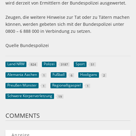
wird derzeit von Ermittlern der Bundespolizei ausgewertet.
Zeugen, die weitere Hinweise zur Tat oder zu Tätern machen
können, werden gebeten sich mit der Bundespolizei unter
0800 – 6 888 000 in Verbindung zu setzen.
Quelle Bundespolizei
Land NRW
Polizei
Sport
824
3187
51
Alemania Aachen
Fußball
Hooligans
1
6
2
Preußen Münster
Regionalligaspiel
1
1
Schwere Körperverletzung
19
COMMENTS
Anzeige