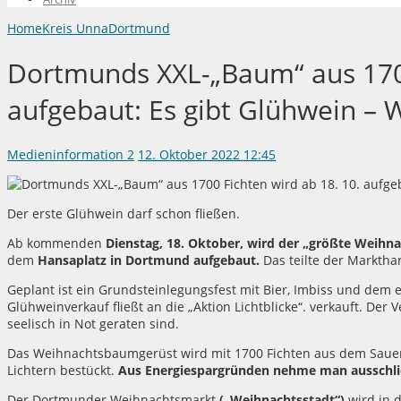
Home
Kreis Unna
Dortmund
Dortmunds XXL-„Baum“ aus 1700
aufgebaut: Es gibt Glühwein – 
Medieninformation
2
12. Oktober 2022 12:45
Der erste Glühwein darf schon fließen.
Ab kommenden
Dienstag, 18. Oktober, wird der „größte Weihn
dem
Hansaplatz in Dortmund aufgebaut.
Das teilte der Marktha
Geplant ist ein Grundsteinlegungsfest mit Bier, Imbiss und dem 
Glühweinverkauf fließt an die „Aktion Lichtblicke“. verkauft. Der V
seelisch in Not geraten sind.
Das Weihnachtsbaumgerüst wird mit 1700 Fichten aus dem Sauer
Lichtern bestückt.
Aus Energiespargründen nehme man ausschli
Der Dortmunder Weihnachtsmarkt
(„Weihnachtsstadt“)
wird in 