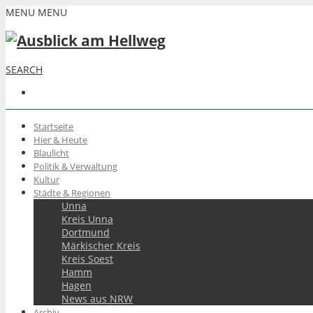
MENU
MENU
SEARCH
Startseite
Hier & Heute
Blaulicht
Politik & Verwaltung
Kultur
Städte & Regionen
Unna
Kreis Unna
Dortmund
Märkischer Kreis
Kreis Soest
Hamm
Hagen
News aus NRW
Archiv