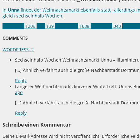
In
Unna
findet der Weihnachtsmarkt ebenfalls statt, allerdings m
gleich sechseinhalb Wochen.
Dortmund
1209
Fest
139
Kreis Unna
1688
Dortmund
343
Größter
COMMENTS
WORDPRESS:
2
Sechseinhalb Wochen Weihnachtsmarkt Unna – Illuminieru
[…] Ähnlich verfährt auch die große Nachbarstadt Dortmun
Reply
Längerer Weihnachtsmarkt, kürzerer Wintertreff: Unnas Bu
ago
[…] Ähnlich verfährt auch die große Nachbarstadt Dortmun
Reply
Schreibe einen Kommentar
Deine E-Mail-Adresse wird nicht veröffentlicht.
Erforderliche Fel