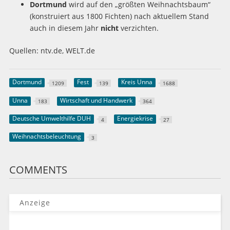
Dortmund
wird auf den „größten Weihnachtsbaum“
(konstruiert aus 1800 Fichten) nach aktuellem Stand
auch in diesem Jahr
nicht
verzichten.
Quellen: ntv.de, WELT.de
Dortmund
Fest
Kreis Unna
1209
139
1688
Unna
Wirtschaft und Handwerk
183
364
Deutsche Umwelthilfe DUH
Energiekrise
4
27
Weihnachtsbeleuchtung
3
COMMENTS
Anzeige