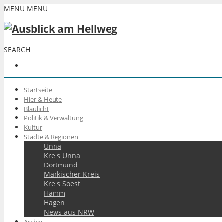
MENU
MENU
SEARCH
Startseite
Hier & Heute
Blaulicht
Politik & Verwaltung
Kultur
Städte & Regionen
Unna
Kreis Unna
Dortmund
Märkischer Kreis
Kreis Soest
Hamm
Hagen
News aus NRW
Archiv