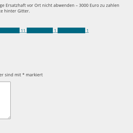
ge Ersatzhaft vor Ort nicht abwenden – 3000 Euro zu zahlen
 hinter Gitter.
ekontrolle
11
Kokaindealer
1
Untertauchen
1
der sind mit
*
markiert