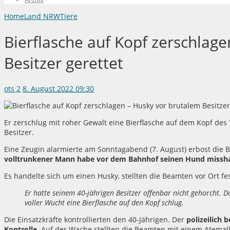
Home
Land NRW
Tiere
Bierflasche auf Kopf zerschlag
Besitzer gerettet
ots
2
8. August 2022 09:30
Er zerschlug mit roher Gewalt eine Bierflasche auf dem Kopf des 
Besitzer.
Eine Zeugin alarmierte am Sonntagabend (7. August) erbost die
volltrunkener Mann habe vor dem Bahnhof seinen Hund missha
Es handelte sich um einen Husky, stellten die Beamten vor Ort fes
Er hatte seinem 40-jährigen Besitzer offenbar nicht gehorcht.
voller Wucht eine Bierflasche auf den Kopf schlug.
Die Einsatzkräfte kontrollierten den 40-Jährigen. Der
polizeilich 
Kontrolle.
Auf der Wache stellten die Beamten mit einem Atemalk