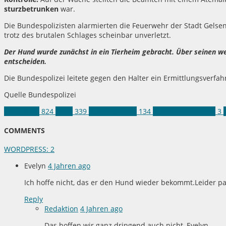
sturzbetrunken
war.
Die Bundespolizisten alarmierten die Feuerwehr der Stadt Gelsen
trotz des brutalen Schlages scheinbar unverletzt.
Der Hund wurde zunächst in ein Tierheim gebracht. Über seinen w
entscheiden.
Die Bundespolizei leitete gegen den Halter ein Ermittlungsverfa
Quelle Bundespolizei
Land NRW
824
Tiere
339
Bundespolizei
134
Hund misshandelt
3
COMMENTS
WORDPRESS:
2
Evelyn
4 Jahren ago
Ich hoffe nicht, das er den Hund wieder bekommt.Leider pass
Reply
Redaktion
4 Jahren ago
Das hoffen wir ganz dringend auch nicht, Evelyn.