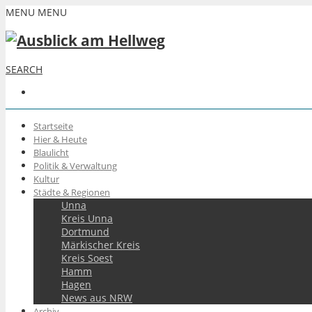
MENU
MENU
SEARCH
Startseite
Hier & Heute
Blaulicht
Politik & Verwaltung
Kultur
Städte & Regionen
Unna
Kreis Unna
Dortmund
Märkischer Kreis
Kreis Soest
Hamm
Hagen
News aus NRW
Archiv