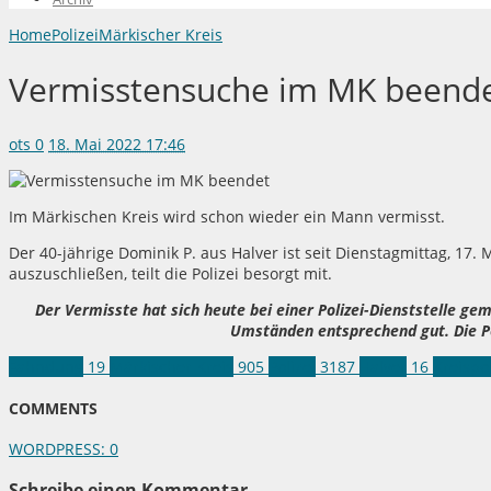
Home
Polizei
Märkischer Kreis
Vermisstensuche im MK beend
ots
0
18. Mai 2022 17:46
Im Märkischen Kreis wird schon wieder ein Mann vermisst.
Der 40-jährige Dominik P. aus Halver ist seit Dienstagmittag, 17.
auszuschließen, teilt die Polizei besorgt mit.
Der Vermisste hat sich heute bei einer Polizei-Dienststelle ge
Umständen entsprechend gut. Die Po
Fahndung
19
Märkischer Kreis
905
Polizei
3187
Halver
16
Kreispo
COMMENTS
WORDPRESS:
0
Schreibe einen Kommentar