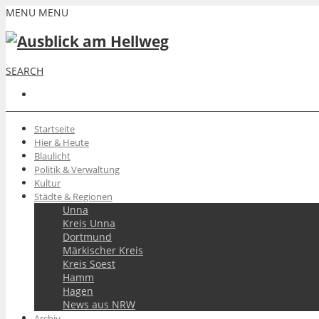
MENU
MENU
SEARCH
Startseite
Hier & Heute
Blaulicht
Politik & Verwaltung
Kultur
Städte & Regionen
Unna
Kreis Unna
Dortmund
Märkischer Kreis
Kreis Soest
Hamm
Hagen
News aus NRW
Archiv