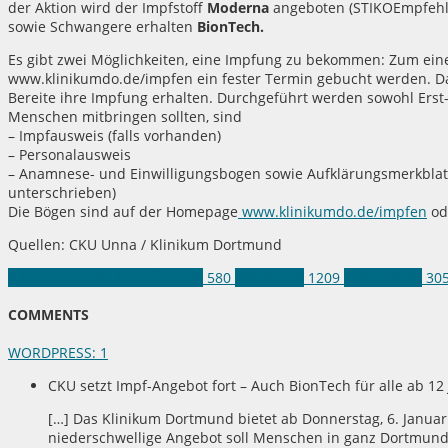
der Aktion wird der Impfstoff
Moderna
angeboten (STIKOEmpfehlun
sowie Schwangere erhalten
BionTech.
Es gibt zwei Möglichkeiten, eine Impfung zu bekommen: Zum ein
www.klinikumdo.de/impfen ein fester Termin gebucht werden. Dar
Bereite ihre Impfung erhalten. Durchgeführt werden sowohl Erst-
Menschen mitbringen sollten, sind
– Impfausweis (falls vorhanden)
– Personalausweis
– Anamnese- und Einwilligungsbogen sowie Aufklärungsmerkblatt
unterschrieben)
Die Bögen sind auf der Homepage
www.klinikumdo.de/impfen
ode
Quellen: CKU Unna / Klinikum Dortmund
*BITTE KATEGORIE WÄHLEN*
580
Dortmund
1209
Gesundheit
30
COMMENTS
WORDPRESS:
1
CKU setzt Impf-Angebot fort – Auch BionTech für alle ab 1
[…] Das Klinikum Dortmund bietet ab Donnerstag, 6. Januar 
niederschwellige Angebot soll Menschen in ganz Dortmund 