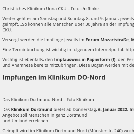
Christliches Klinikum Unna CKU – Foto c/o Rinke
Weiter geht es am Samstag und Sonntag, 8. und 9. Januar, jeweil
geimpft. „So können alle Menschen über 30 Jahre an der Impfung 
CKU.
Versorgt werden die Impflinge jeweils im
Forum Mozartstraße, M
Eine Terminbuchung ist wichtig in folgendem Internetportal: ht
Wichtig ist ebenfalls, den
Impfausweis in Papierform (!),
den Pers
und Anamnese bereits mitzubringen. Diese Bögen werden mit de
Impfungen im Klinikum DO-Nord
Das Klinikum Dortmund-Nord – Foto Klinikum
Das
Klinikum Dortmund
bietet ab Donnerstag,
6. Januar 2022, I
Angebot soll Menschen in ganz Dortmund
und Umland erreichen.
Geimpft wird im Klinikum Dortmund Nord (Münsterstr. 240) woche