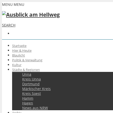
MENU
MENU
SEARCH
Startseite
Hier & Heute
Blaulicht
Politik & Verwaltung
Kultur
Städte & Regionen
Unna
Kreis Unna
Dortmund
Märkischer Kreis
Kreis Soest
Hamm
Hagen
News aus NRW
Archiv