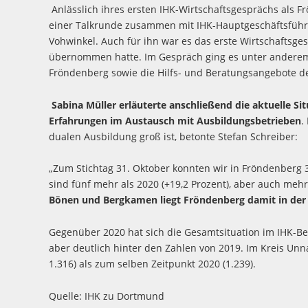
Anlässlich ihres ersten IHK-Wirtschaftsgesprächs als F
einer Talkrunde zusammen mit IHK-Hauptgeschäftsführe
Vohwinkel. Auch für ihn war es das erste Wirtschaftsges
übernommen hatte. Im Gespräch ging es unter anderem
Fröndenberg sowie die Hilfs- und Beratungsangebote d
Sabina Müller erläuterte anschließend die aktuelle S
Erfahrungen im Austausch mit Ausbildungsbetrieben
.
dualen Ausbildung groß ist, betonte Stefan Schreiber:
„Zum Stichtag 31. Oktober konnten wir in Fröndenberg 
sind fünf mehr als 2020 (+19,2 Prozent), aber auch mehr
Bönen und Bergkamen liegt Fröndenberg damit in der 
Gegenüber 2020 hat sich die Gesamtsituation im IHK-Bezi
aber deutlich hinter den Zahlen von 2019. Im Kreis Unn
1.316) als zum selben Zeitpunkt 2020 (1.239).
Quelle: IHK zu Dortmund