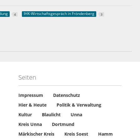
ldung
IHK-Wirtschaftsgespräch in Fröndenberg
4
3
Seiten
Impressum
Datenschutz
Hier & Heute
Politik & Verwaltung
Kultur
Blaulicht
Unna
Kreis Unna
Dortmund
Märkischer Kreis
Kreis Soest
Hamm