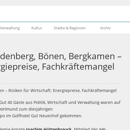
& Verwaltung
Kultur
Städte & Regionen
Archiv
öndenberg, Bönen, Bergkamen –
ergiepreise, Fachkräftemangel
Gut 40 Gäste aus Politik, Wirtschaft und Verwaltung waren auf
 Dortmund zum diesjährigen
ampo im Golfhotel Gut Neuenhof gekommen.
ndemie konnte
Joachim Hüttenbrauck,
Mitglied der IHK-