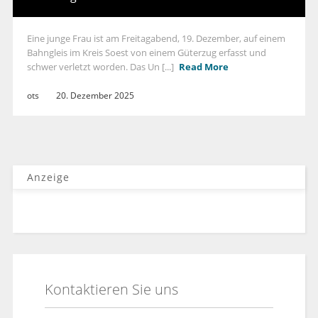
Eine junge Frau ist am Freitagabend, 19. Dezember, auf einem
Bahngleis im Kreis Soest von einem Güterzug erfasst und
schwer verletzt worden. Das Un [...]
Read More
ots
20. Dezember 2025
Anzeige
Kontaktieren Sie uns