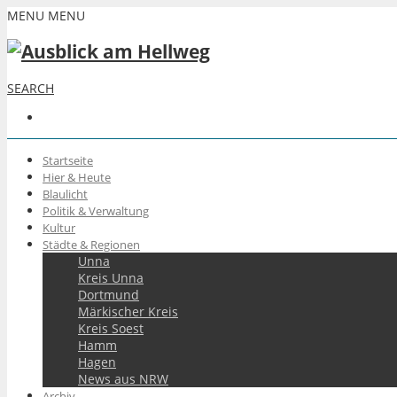
MENU
MENU
SEARCH
Startseite
Hier & Heute
Blaulicht
Politik & Verwaltung
Kultur
Städte & Regionen
Unna
Kreis Unna
Dortmund
Märkischer Kreis
Kreis Soest
Hamm
Hagen
News aus NRW
Archiv