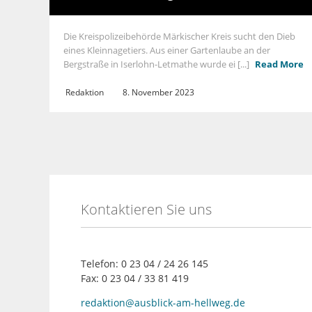
Die Kreispolizeibehörde Märkischer Kreis sucht den Dieb
eines Kleinnagetiers. Aus einer Gartenlaube an der
Bergstraße in Iserlohn-Letmathe wurde ei [...]
Read More
Redaktion
8. November 2023
Kontaktieren Sie uns
Telefon: 0 23 04 / 24 26 145
Fax: 0 23 04 / 33 81 419
redaktion@ausblick-am-hellweg.de