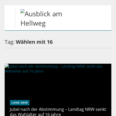
Tag:
Wählen mit 16
LAND NRW
Jubel nach der Abstimmung – Landtag NRW senkt
das Wahlalter auf 16 Jahre