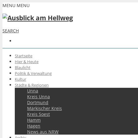
MENU
MENU
SEARCH
Startseite
Hier & Heute
Blaulicht
Politik & Verwaltung
Kultur
Städte & Regionen
Unna
Kreis Unna
Dortmund
Märkischer Kreis
Kreis Soest
Hamm
Hagen
News aus NRW
Archiv