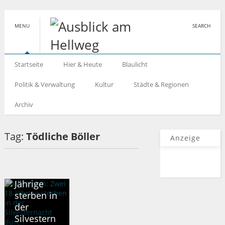
MENU
SEARCH
Startseite
Hier & Heute
Blaulicht
Politik & Verwaltung
Kultur
Städte & Regionen
Archiv
Tag:
Tödliche Böller
Anzeige
WESTFALEN
Westfalen:
Zwei 18-
Jährige
sterben in
der
Silvestern