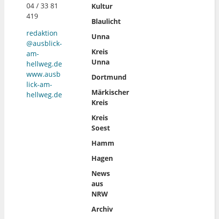
04 / 33 81
Kultur
419
Blaulicht
redaktion
Unna
@ausblick-
Kreis
am-
Unna
hellweg.de
www.ausb
Dortmund
lick-am-
Märkischer
hellweg.de
Kreis
Kreis
Soest
Hamm
Hagen
News
aus
NRW
Archiv