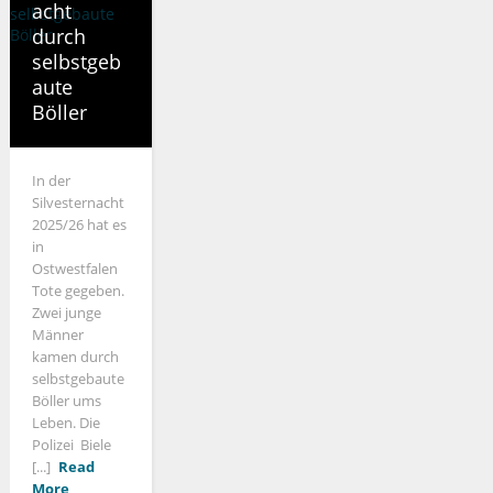
acht
durch
selbstgeb
aute
Böller
In der
Silvesternacht
2025/26 hat es
in
Ostwestfalen
Tote gegeben.
Zwei junge
Männer
kamen durch
selbstgebaute
Böller ums
Leben. Die
Polizei Biele
[...]
Read
More