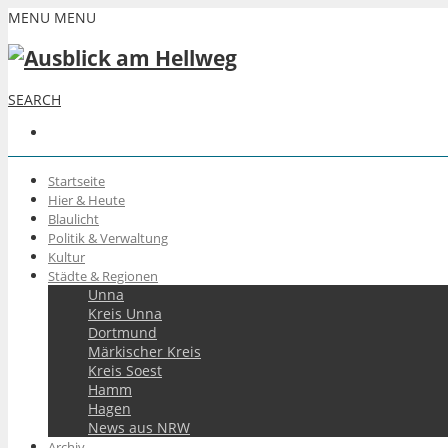
MENU
MENU
SEARCH
Startseite
Hier & Heute
Blaulicht
Politik & Verwaltung
Kultur
Städte & Regionen
Unna
Kreis Unna
Dortmund
Märkischer Kreis
Kreis Soest
Hamm
Hagen
News aus NRW
Archiv