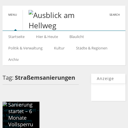
MENU
SEARCH
Startseite
Hier & Heute
Blaulicht
Politik & Verwaltung
Kultur
Städte & Regionen
Archiv
Tag:
Straßemsanierungen
Anzeige
*BITTE
KATEGORIE
WÄHLEN*
1,2 Mio.-
Sanierung
startet – 6
Monate
Vollsperru