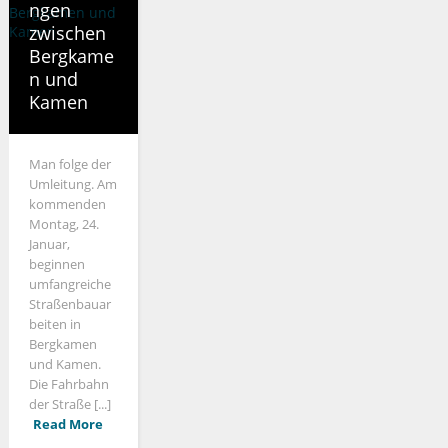
ngen
zwischen
Bergkame
n und
Kamen
Man folge der
Umleitung. Am
kommenden
Montag, 24.
Januar,
beginnen
umfangreiche
Straßenbauar
beiten in
Bergkamen
und Kamen.
Die Fahrbahn
der Straße [...]
Read More