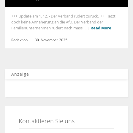
+++ Update am 1. 12. - Der Verband rudert zurück. +++ Jetzt
doch keine Annäherung an die AfD. Der Verband der
Familienunternehmen rudert nach mass [...]
Read More
Redaktion
30. November 2025
Anzeige
Kontaktieren Sie uns