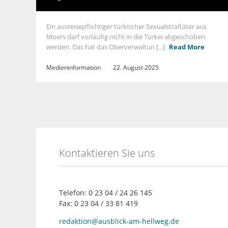
Ein ausreisepflichtiger türkischer Sexualstraftäter aus
Moers darf vorläufig nicht in die Türkei abgeschoben
werden. Das hat das Oberverwaltun [...]
Read More
Medieninformation
22. August 2025
Kontaktieren Sie uns
Telefon: 0 23 04 / 24 26 145
Fax: 0 23 04 / 33 81 419
redaktion@ausblick-am-hellweg.de