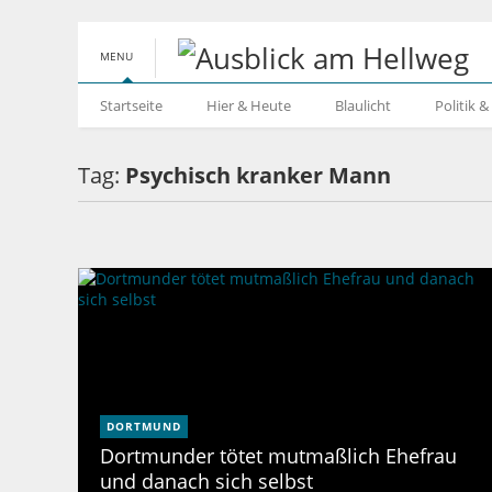
MENU
Startseite
Hier & Heute
Blaulicht
Politik 
Tag:
Psychisch kranker Mann
DORTMUND
Dortmunder tötet mutmaßlich Ehefrau
und danach sich selbst