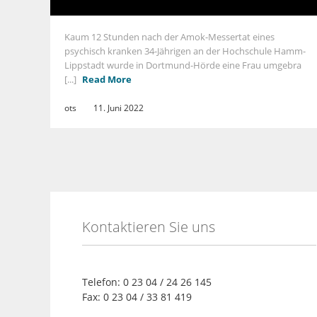
Kaum 12 Stunden nach der Amok-Messertat eines
psychisch kranken 34-Jährigen an der Hochschule Hamm-
Lippstadt wurde in Dortmund-Hörde eine Frau umgebra
[...]
Read More
ots
11. Juni 2022
Kontaktieren Sie uns
Telefon: 0 23 04 / 24 26 145
Fax: 0 23 04 / 33 81 419