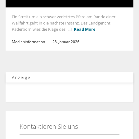
Ein Streit um ein schwer verletztes Pferd am Rande einer
Wallfahrt geht in die nächste Instanz. Das Landgericht
Paderborn wies die Klage des [...]
Read More
Medieninformation
28. Januar 2026
Anzeige
Kontaktieren Sie uns