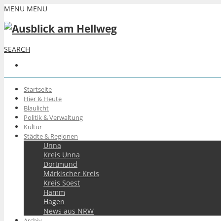
MENU
MENU
SEARCH
Startseite
Hier & Heute
Blaulicht
Politik & Verwaltung
Kultur
Städte & Regionen
Unna
Kreis Unna
Dortmund
Märkischer Kreis
Kreis Soest
Hamm
Hagen
News aus NRW
Archiv