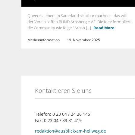
Queeres Leben im Sauerland sichtbar machen – das will
der Verein "offen.BUND Arnsberg e.V.". Die Idee formuliert
die Community wie folgt: "Arnsb [...]
Read More
Medieninformation
19. November 2025
Kontaktieren Sie uns
Telefon: 0 23 04 / 24 26 145
Fax: 0 23 04 / 33 81 419
redaktion@ausblick-am-hellweg.de