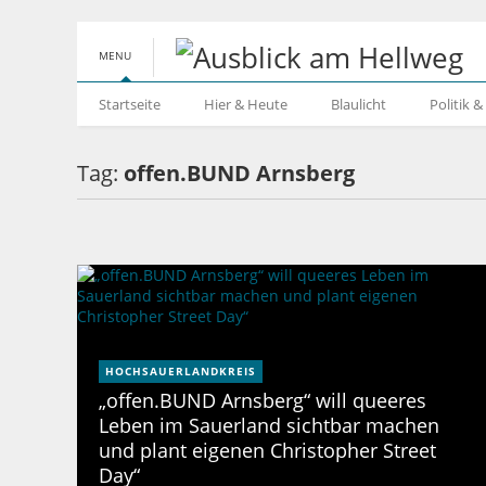
MENU
Startseite
Hier & Heute
Blaulicht
Politik 
Tag:
offen.BUND Arnsberg
HOCHSAUERLANDKREIS
„offen.BUND Arnsberg“ will queeres
Leben im Sauerland sichtbar machen
und plant eigenen Christopher Street
Day“